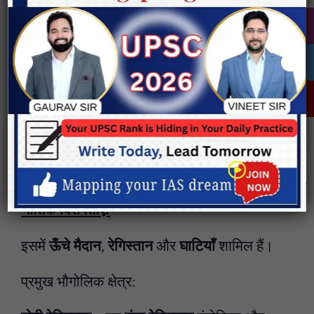
रूस
के कुछ भागों में फैला है।
यह
अल्ताई पर्वतों
से लेकर
ग्रेट खिंगन रेंज
तक
विस्तृत है।
क्षेत्रफल और ऊँचाई:
इसका क्षेत्रफल लगभग
30
लाख वर्ग किमी
है।
औसत ऊँचाई
1000
से
1500
मीटर
के बीच है।
भौतिक विशेषताएँ:
इसमें
ऊँचे मैदान
,
रेगिस्तान
और
घाटियाँ
शामिल हैं।
प्रमुख भौगोलिक क्षेत्र: