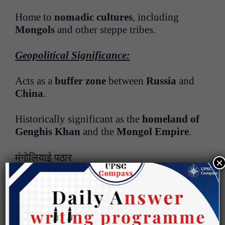
Home to
nomadic cultures
, including
Mongols
and other steppe tribes.
Geopolitical Significance:
Acts as a
buffer zone
between
Russia
and
China
.
Historically significant as the
homeland of
Genghis Khan
and the
Mongol Empire
.
मंगोलियाई पठार
×
स्थिति और विस्तार:
मंगोलियाई पठार
पूर्व-मध्य एशिया
में स्थित है, जो
मुख्यतः
मंगोलिया
,
चीन के आंतरिक मंगोलिया
और