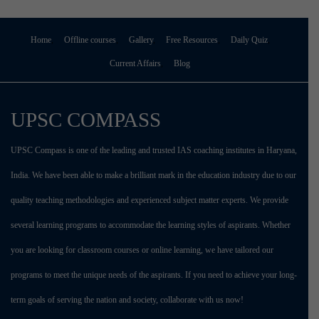
Home
Offline courses
Gallery
Free Resources
Daily Quiz
Current Affairs
Blog
UPSC COMPASS
UPSC Compass is one of the leading and trusted IAS coaching institutes in Haryana,
India. We have been able to make a brilliant mark in the education industry due to our
quality teaching methodologies and experienced subject matter experts. We provide
several learning programs to accommodate the learning styles of aspirants. Whether
you are looking for classroom courses or online learning, we have tailored our
programs to meet the unique needs of the aspirants. If you need to achieve your long-
term goals of serving the nation and society, collaborate with us now!