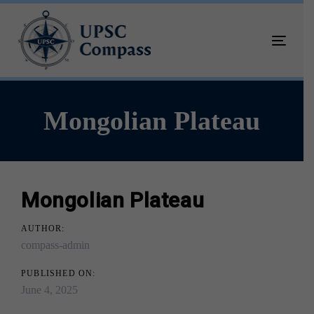
Skip
Skip
links
to
primary
Toggle
navigation
navigati
Skip
to
content
Mongolian Plateau
Mongolian Plateau
Post
AUTHOR:
compass-admin
navigation
PUBLISHED ON:
June 4, 2025