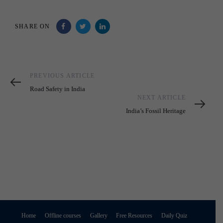
SHARE ON
Previous
PREVIOUS ARTICLE
Article
Road Safety in India
Next
NEXT ARTICLE
Article
India’s Fossil Heritage
Home
Offline courses
Gallery
Free Resources
Daily Quiz