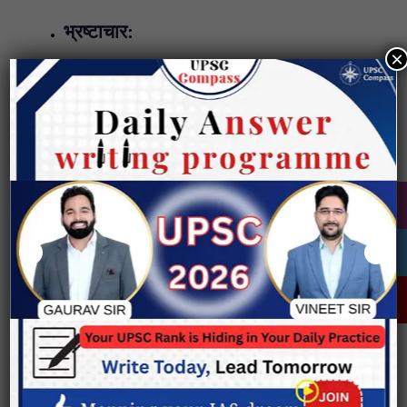
भ्रष्टाचार:
×
सड़क परिवहन प्राधिकरणों में भ्रष्टाचार
के कारण ड्राइविंग लाइसेंस परीक्षण
अक्सर त्रुटिपूर्ण होते हैं
कार्यान्वयन संबंधी समस्याएँ:
यातायात कानूनों का कमजोर प्रवर्तन,
जिससे नियमों की अनदेखी होती है
व्यवहार संबंधी समस्याएँ:
अति-आत्मविश्वास, लापरवाह ड्राइविंग
और सांस्कृतिक दृष्टिकोण लेन अनुशासन
पर ध्यान कम करते हैं